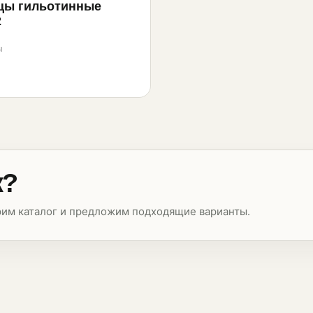
цы гильотинные
2
ы
к?
рим каталог и предложим подходящие варианты.