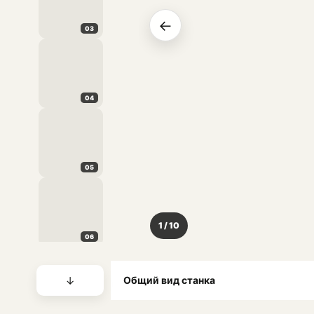
←
03
04
05
1 / 10
06
↓
Общий вид станка
07