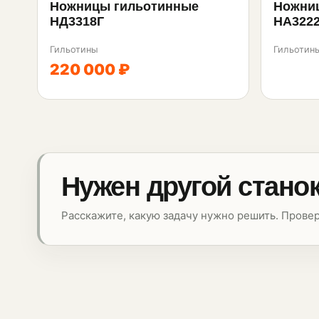
Ножницы гильотинные
Ножни
НД3318Г
НА322
Гильотины
Гильотин
220 000 ₽
Нужен другой стано
Расскажите, какую задачу нужно решить. Прове