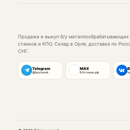
Продажа и выкуп б/у металлообрабатывающих
станков и КПО. Склад в Орле, доставка по Росс
СНГ.
Telegram
MAX
В
@bystanok
БУстанок.рф
b