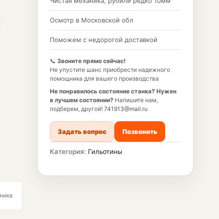
Чистая механика, рубили редко 10мм
Осмотр в Московской обл
Поможем с недорогой доставкой
📞
Звоните прямо сейчас!
Не упустите шанс приобрести надежного
помощника для вашего производства
Не понравилось состояние станка?
Нужен
в лучшем состоянии?
Напишите нам,
подберем, другой!
741913@mail.ru
Задать вопрос
Позвонить
Категория:
Гильотины
ника