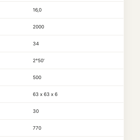
16,0
2000
34
2°50'
500
63 х 63 х 6
30
770