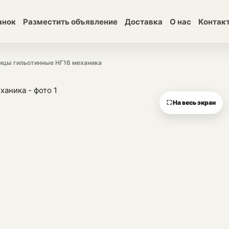
анок
Разместить объявление
Доставка
О нас
Контак
ицы гильотинные НГ16 механика
⛶ На весь экран