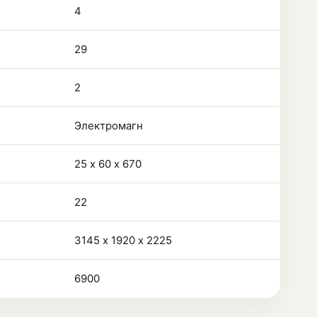
4
29
2
Электромагн
25 х 60 х 670
22
3145 х 1920 х 2225
6900