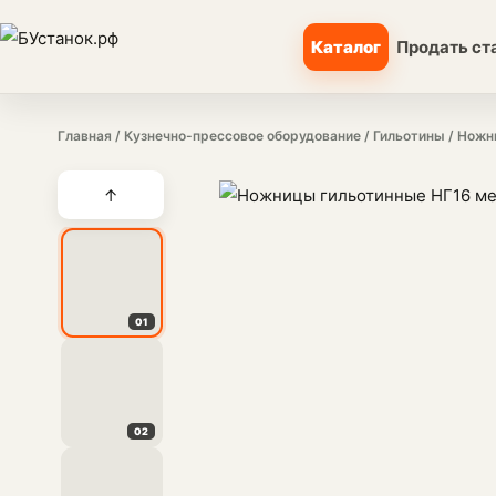
Каталог
Продать ст
Главная
/
Кузнечно-прессовое оборудование
/
Гильотины
/ Ножн
↑
01
02