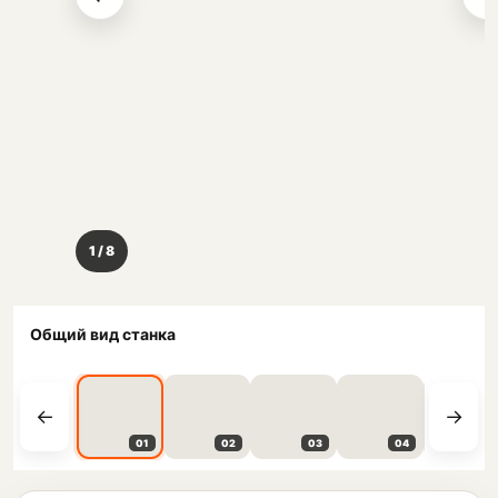
1 / 8
Общий вид станка
01
02
03
04
05