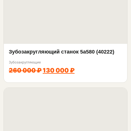
Зубозакругляющий станок 5а580 (40222)
Зубозакругляющие
260 000 ₽
130 000 ₽