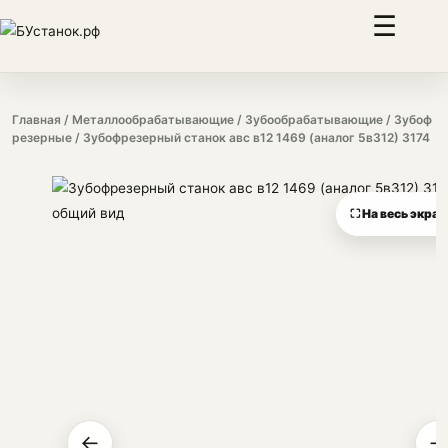
☰
Главная
/
Металлообрабатывающие
/
Зубообрабатывающие
/
Зубоф
резерные
/ Зубофрезерный станок авс в12 1469 (аналог 5в312) 3174
⛶ На весь экран
←
→