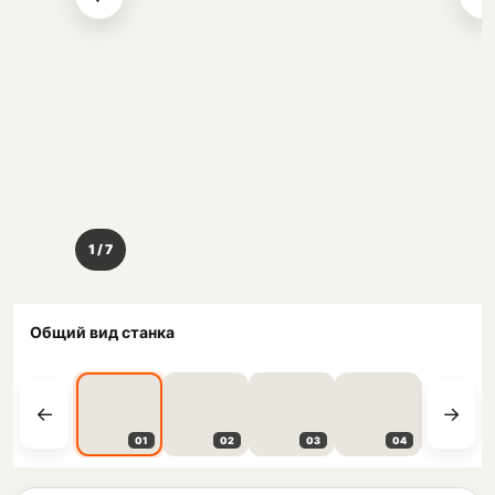
1 / 7
Общий вид станка
01
02
03
04
05