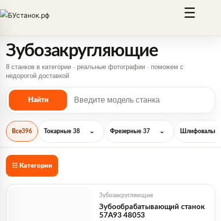
☰
Зубозакругляющие
8 станков в категории · реальные фотографии · поможем с
недорогой доставкой
Все
396
Токарные
38
⌄
Фрезерные
37
⌄
Шлифовальны
☷ Категории
Зубозакругляющие
Зубообрабатывающий станок
57А93 48053