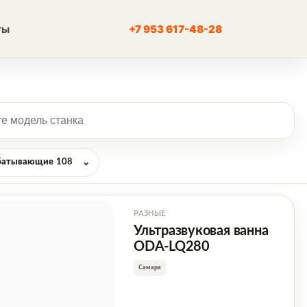
ты
+7 953 617-48-28
батывающие
108
⌄
РАЗНЫЕ
Ультразвуковая ванна
ODA-LQ280
Самара