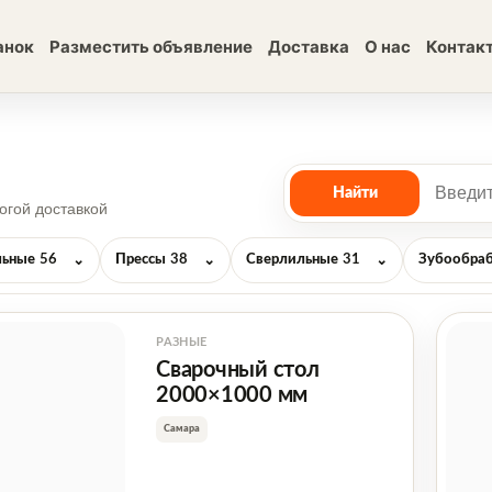
анок
Разместить объявление
Доставка
О нас
Контак
огой доставкой
ьные
56
Прессы
38
Сверлильные
31
Зубообра
⌄
⌄
⌄
РАЗНЫЕ
Сварочный стол
2000×1000 мм
Самара