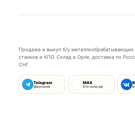
Продажа и выкуп б/у металлообрабатывающих
станков и КПО. Склад в Орле, доставка по Росс
СНГ.
Telegram
MAX
В
@bystanok
БУстанок.рф
b