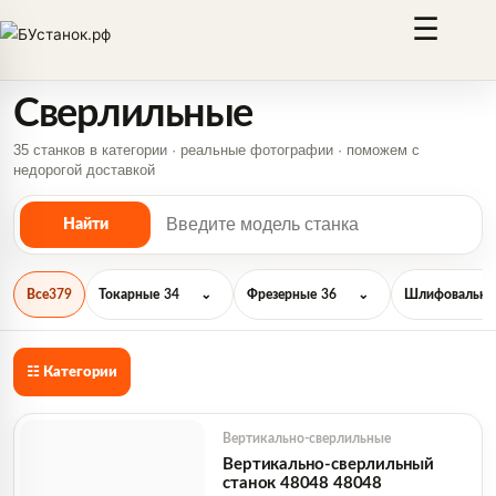
☰
Сверлильные
35 станков в категории · реальные фотографии · поможем с
недорогой доставкой
Все
379
Токарные
34
⌄
Фрезерные
36
⌄
Шлифовальны
☷ Категории
Вертикально-сверлильные
Вертикально-сверлильный
станок 48048 48048