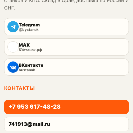
станков и КПО. Склад в Орле, доставка по России и
СНГ.
Telegram
@bystanok
MAX
БУстанок.рф
ВКонтакте
bustanok
КОНТАКТЫ
+7 953 617-48-28
741913@mail.ru