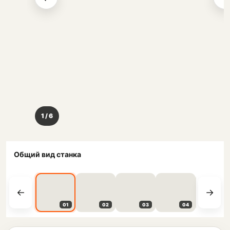
1 / 6
Общий вид станка
01
02
03
04
05