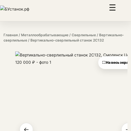
☰
Главная
/
Металлообрабатывающие
/
Сверлильные
/
Вертикально-
сверлильные
/ Вертикально-сверлильный станок 2С132
⛶ На весь экран
←
→