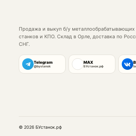
Продажа и выкуп б/у металлообрабатывающих
станков и КПО. Склад в Орле, доставка по Росс
СНГ.
Telegram
MAX
В
@bystanok
БУстанок.рф
b
© 2026 БУстанок.рф