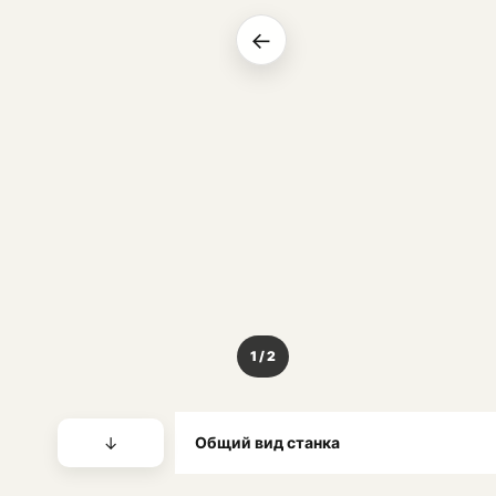
←
1 / 2
↓
Общий вид станка