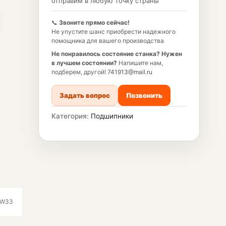
отправим в любую точку страны
📞
Звоните прямо сейчас!
Не упустите шанс приобрести надежного
помощника для вашего производства
Не понравилось состояние станка?
Нужен
в лучшем состоянии?
Напишите нам,
подберем, другой!
741913@mail.ru
Задать вопрос
Позвонить
Категория:
Подшипники
MW33