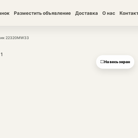
анок
Разместить объявление
Доставка
О нас
Контак
ник 22320MW33
⛶ На весь экран