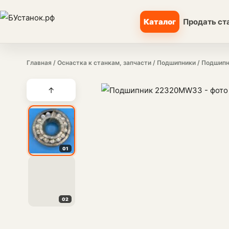
Каталог
Продать ст
Главная
/
Оснастка к станкам, запчасти
/
Подшипники
/ Подшип
↑
01
02