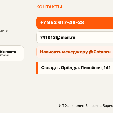
КОНТАКТЫ
+7 953 617-48-28
ии и
741913@mail.ru
Написать менеджеру @Gstanru
Контакте
ustanok
Склад: г. Орёл, ул. Линейная, 141
ИП Хархардин Вячеслав Бори