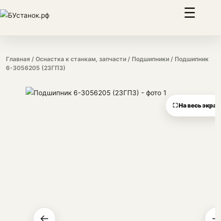
☰
Главная
/
Оснастка к станкам, запчасти
/
Подшипники
/ Подшипник
6-3056205 (23ГПЗ)
⛶ На весь экран
←
→