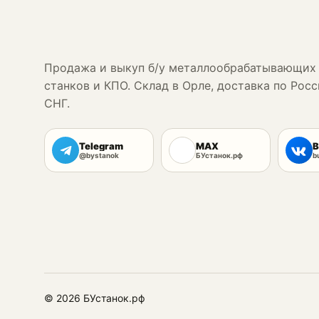
Продажа и выкуп б/у металлообрабатывающих
станков и КПО. Склад в Орле, доставка по Росс
СНГ.
Telegram
MAX
В
@bystanok
БУстанок.рф
b
© 2026 БУстанок.рф