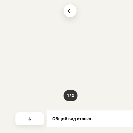
←
1 / 2
↓
Общий вид станка