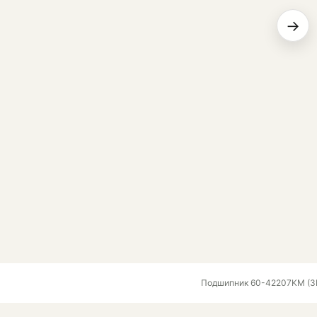
→
Подшипник 60-42207KM (3