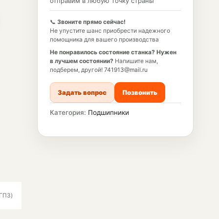
отправим в любую точку страны
📞
Звоните прямо сейчас!
Не упустите шанс приобрести надежного
помощника для вашего производства
Не понравилось состояние станка?
Нужен
в лучшем состоянии?
Напишите нам,
подберем, другой!
741913@mail.ru
Задать вопрос
Позвонить
Категория:
Подшипники
ГПЗ)