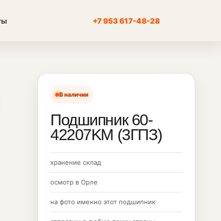
ты
+7 953 617-48-28
В наличии
Подшипник 60-
42207KM (3ГПЗ)
хранение склад
осмотр в Орле
на фото именно этот подшипник