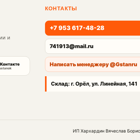
КОНТАКТЫ
+7 953 617-48-28
ии и
741913@mail.ru
Написать менеджеру @Gstanru
Контакте
ustanok
Склад: г. Орёл, ул. Линейная, 141
ИП Хархардин Вячеслав Бори