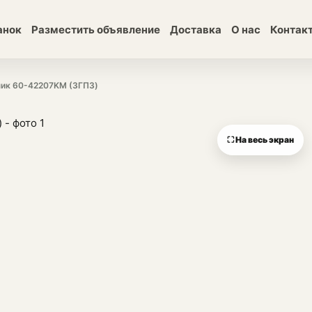
анок
Разместить объявление
Доставка
О нас
Контак
ик 60-42207KM (3ГПЗ)
⛶ На весь экран