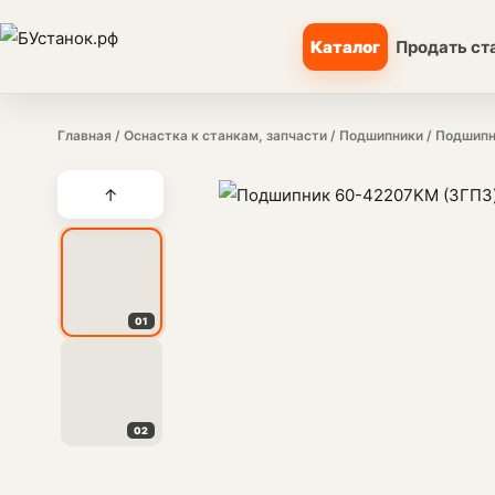
Каталог
Продать ст
Главная
/
Оснастка к станкам, запчасти
/
Подшипники
/ Подшипн
↑
01
02