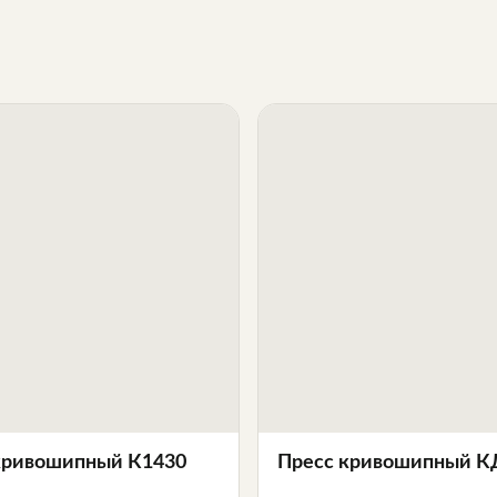
кривошипный К1430
Пресс кривошипный К