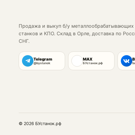
Продажа и выкуп б/у металлообрабатывающих
станков и КПО. Склад в Орле, доставка по Росс
СНГ.
Telegram
MAX
В
@bystanok
БУстанок.рф
b
© 2026 БУстанок.рф