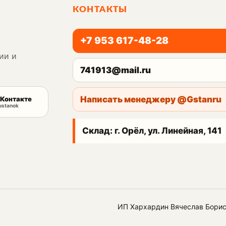
КОНТАКТЫ
+7 953 617-48-28
ии и
741913@mail.ru
Написать менеджеру @Gstanru
Контакте
ustanok
Склад: г. Орёл, ул. Линейная, 141
ИП Хархардин Вячеслав Бори