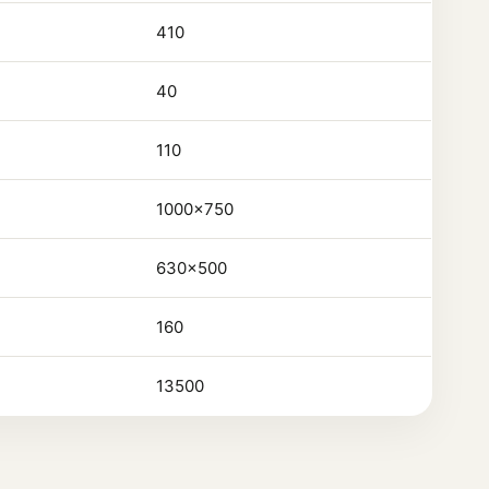
410
40
110
1000×750
630×500
160
13500