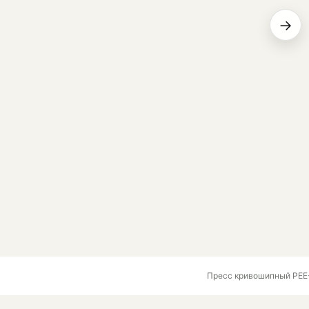
→
Пресс кривошипный PEE