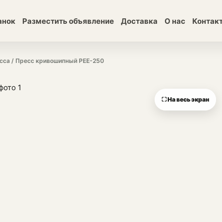
анок
Разместить объявление
Доставка
О нас
Контак
сса
/ Пресс кривошипный PEE-250
⛶ На весь экран