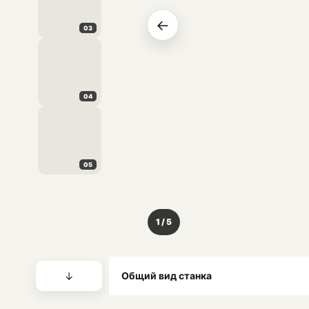
←
03
04
05
1 / 5
↓
Общий вид станка