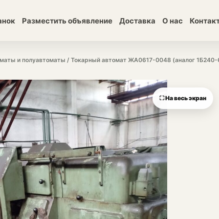
анок
Разместить объявление
Доставка
О нас
Контак
маты и полуавтоматы
/ Токарный автомат ЖА0617-0048 (аналог 1Б240-
⛶ На весь экран