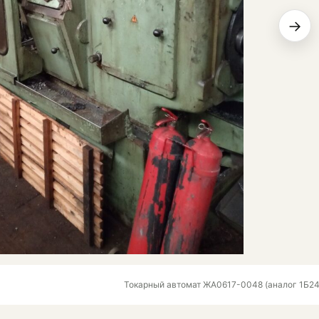
→
Токарный автомат ЖА0617-0048 (аналог 1Б24