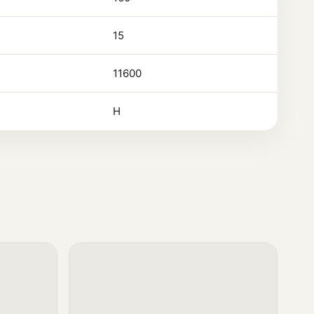
15
11600
Н