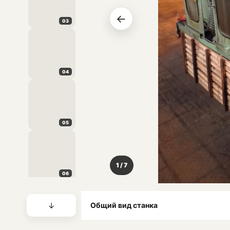
←
03
04
05
1 / 7
06
↓
Общий вид станка
07