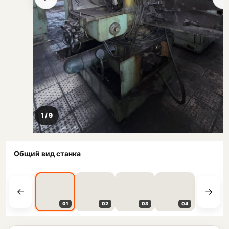
1 / 9
Общий вид станка
01
02
03
04
05