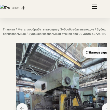
☰
Главная
/
Металлообрабатывающие
/
Зубообрабатывающие
/
Зубош
евинговальные
/ Зубошевинговальный станок авс 02 3008 42725 110
⛶ На весь экран
←
→