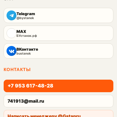
Telegram
@bystanok
MAX
БУстанок.рф
ВКонтакте
bustanok
КОНТАКТЫ
+7 953 617-48-28
741913@mail.ru
Написать менеджеру @Gstanru