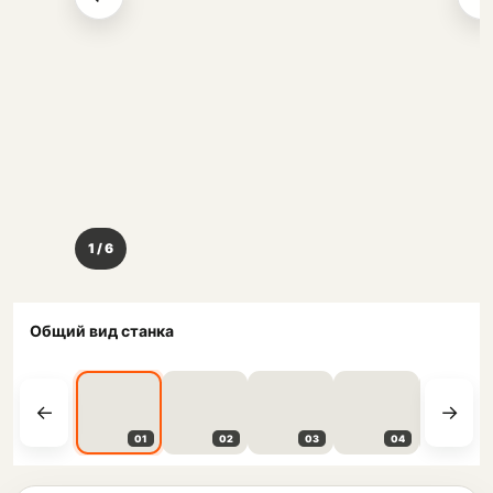
1 / 6
Общий вид станка
01
02
03
04
05