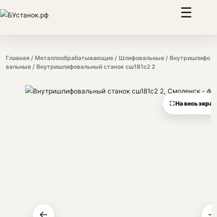
☰
Главная
/
Металлообрабатывающие
/
Шлифовальные
/
Внутришлифо
вальные
/ Внутришлифовальный станок сш181с2 2
⛶ На весь экран
←
→