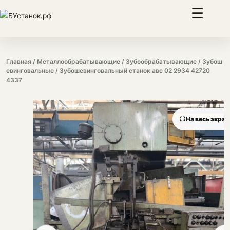
☰
Главная
/
Металлообрабатывающие
/
Зубообрабатывающие
/
Зубош
евинговальные
/ Зубошевинговальный станок авс 02 2934 42720
4337
⛶ На весь экран