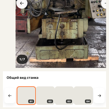
←
→
1 / 7
Общий вид станка
01
02
03
04
05